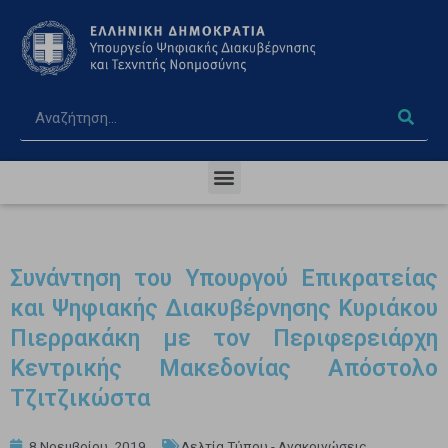
Συνάντηση του Υπουργού Επικρατείας
και Ψηφιακής Διακυβέρνησης Κυριάκου
Πιερρακάκη με τον Περιφερειάρχη
Κεντρικής Μακεδονίας Απόστολο
Τζιτζικώστα
8 Νοεμβρίου, 2019
Δελτία Τύπου - Ανακοινώσεις