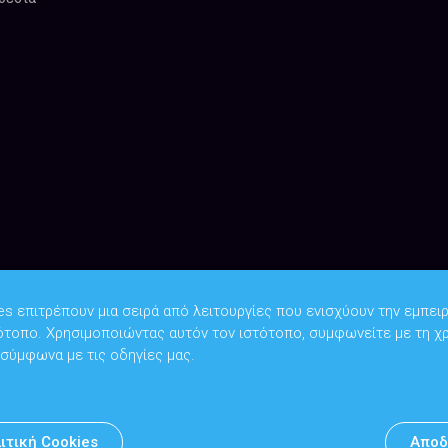
es επιτρέπουν μια σειρά από λειτουργίες που ενισχύουν την εμπειρ
ότοπο. Χρησιμοποιώντας αυτόν τον ιστότοπο, συμφωνείτε με τη χ
Copyright © 2026
Υπουργείο Ψηφιακής Διακυβέρνησης
 σύμφωνα με τις οδηγίες μας.
Υπεύθυνος DPO: Θανάσης Κοσμόπουλος | dpo@mindigital.gr
Αρχείο
ιτική Cookies
Αποδ