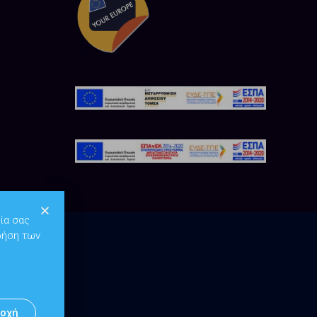
ία σας
ρήση των
οχή