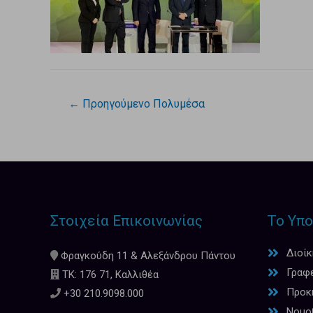
←
Προηγούμενο Πολυμέσα
Στοιχεία Επικοινωνίας
Το Υπο
Διοί
Φραγκούδη 11 & Αλεξάνδρου Πάντου
Γραφ
ΤΚ: 176 71, Καλλιθέα
Προκη
+30 210.9098.000
Νομο