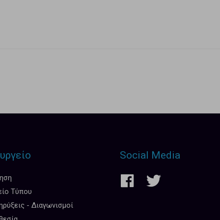
υργείο
Social Media
κηση
είο Τύπου
ρύξεις - Διαγωνισμοί
θεσία