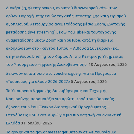
Διακήρυξη, ηλεκτρονικού, ανοικτού διαγωνισμού κάτω των
ορίων: Παροχή υπηρεσιών τεχνικής υποστήριξης και χειρισμού
εξοπλισμού, λειτουργίας αναμετάδοσης μέσω Zoom, ζωντανής
μετάδοσης (live streaming) μέσω YouTube και ταυτόχρονης
αναμετάδοσης μέσω Zoom και YouTube, κατά τη διάρκεια
εκδηλώσεων στο «Κέντρο Τύπου – Αίθουσα Συνεδρίων» και
στην αίθουσα briefing του Κτιρίου Α΄ της Κεντρικής Υπηρεσίας
του Υπουργείου Ψηφιακής Διακυβέρνησης.
10 Αυγούστου, 2026
Ξεκινούν οι αιτήσεις στο vouchers.gov.gr για το Πρόγραμμα
«Τουρισμός για όλους 2026-2027»
5 Αυγούστου, 2026
Το Υπουργείο Ψηφιακής Διακυβέρνησης και Τεχνητής
Νοημοσύνης παρουσιάζει για πρώτη φορά τους βασικούς
άξονες του νέου Εθνικού Διαστημικού Προγράμματος –
Επενδύσεις 350 εκατ. ευρώ για μια πιο ασφαλή και ανθεκτική
Ελλάδα
31 Ιουλίου, 2026
Το gov.gr και το gov.gr messenger θέτουν σε λειτουργία μια