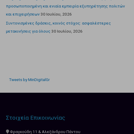
προσωποποιημένη και ενιαία εμπειρία εξυπηρέτησης πολιτών
και επιχειρήσεων
30 Ιουλίου, 2026
Συντονισμένες δράσεις, κοινός στόχος: ασφαλέστερες
μετακινήσεις για όλους
30 Ιουλίου, 2026
Tweets by MinDigitalGr
Στοιχεία Επικοινωνίας
Φραγκούδη 11 & Αλεξάνδρου Πάντου