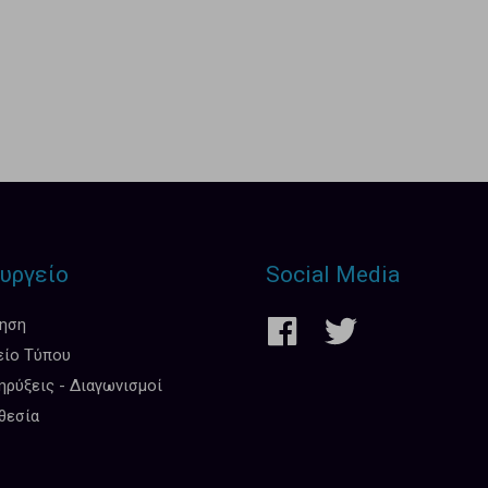
υργείο
Social Media
κηση
είο Τύπου
ρύξεις - Διαγωνισμοί
θεσία