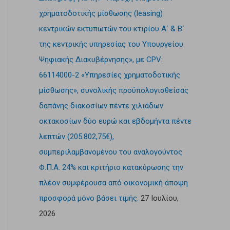
χρηματοδοτικής μίσθωσης (leasing)
κεντρικών εκτυπωτών του κτιρίου Α΄ & Β΄
της κεντρικής υπηρεσίας του Υπουργείου
Ψηφιακής Διακυβέρνησης», με CPV:
66114000-2 «Υπηρεσίες χρηματοδοτικής
μίσθωσης», συνολικής προϋπολογισθείσας
δαπάνης διακοσίων πέντε χιλιάδων
οκτακοσίων δύο ευρώ και εβδομήντα πέντε
λεπτών (205.802,75€),
συμπεριλαμβανομένου του αναλογούντος
Φ.Π.Α. 24% και κριτήριο κατακύρωσης την
πλέον συμφέρουσα από οικονομική άποψη
προσφορά μόνο βάσει τιμής.
27 Ιουλίου,
2026