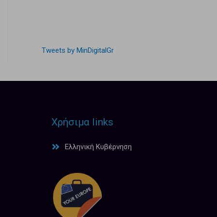
Tweets by MinDigitalGr
Χρήσιμα links
Ελληνική Κυβέρνηση