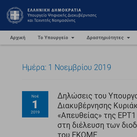
Αρχική
Το Υπουργείο
Δραστηριότητες
Ημέρα:
1 Νοεμβρίου 2019
Δηλώσεις του Υπουργο
Νοέ
1
Διακυβέρνησης Κυριά
2019
«Απευθείας» της ΕΡΤ1 
στη διέλευση των διοδ
του ΕΚΟΜΕ