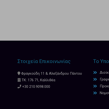
Στοιχεία Επικοινωνίας
Το Υπο
Διοί
Φραγκούδη 11 & Αλεξάνδρου Πάντου
Γραφ
ΤΚ: 176 71, Καλλιθέα
Προκη
+30 210.9098.000
Νομο