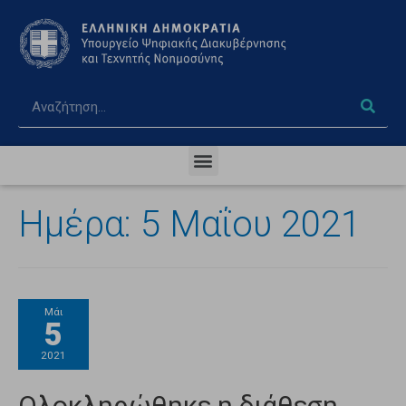
Ημέρα:
5 Μαΐου 2021
Μάι
5
2021
Ολοκληρώθηκε η διάθεση