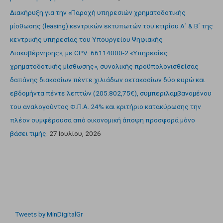
Διακήρυξη για την «Παροχή υπηρεσιών χρηματοδοτικής
μίσθωσης (leasing) κεντρικών εκτυπωτών του κτιρίου Α΄ & Β΄ της
κεντρικής υπηρεσίας του Υπουργείου Ψηφιακής
Διακυβέρνησης», με CPV: 66114000-2 «Υπηρεσίες
χρηματοδοτικής μίσθωσης», συνολικής προϋπολογισθείσας
δαπάνης διακοσίων πέντε χιλιάδων οκτακοσίων δύο ευρώ και
εβδομήντα πέντε λεπτών (205.802,75€), συμπεριλαμβανομένου
του αναλογούντος Φ.Π.Α. 24% και κριτήριο κατακύρωσης την
πλέον συμφέρουσα από οικονομική άποψη προσφορά μόνο
βάσει τιμής.
27 Ιουλίου, 2026
Tweets by MinDigitalGr