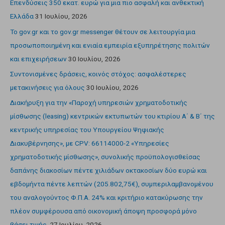
Επενδύσεις 350 εκατ. ευρώ για μια πιο ασφαλή και ανθεκτική
Ελλάδα
31 Ιουλίου, 2026
Το gov.gr και το gov.gr messenger θέτουν σε λειτουργία μια
προσωποποιημένη και ενιαία εμπειρία εξυπηρέτησης πολιτών
και επιχειρήσεων
30 Ιουλίου, 2026
Συντονισμένες δράσεις, κοινός στόχος: ασφαλέστερες
μετακινήσεις για όλους
30 Ιουλίου, 2026
Διακήρυξη για την «Παροχή υπηρεσιών χρηματοδοτικής
μίσθωσης (leasing) κεντρικών εκτυπωτών του κτιρίου Α΄ & Β΄ της
κεντρικής υπηρεσίας του Υπουργείου Ψηφιακής
Διακυβέρνησης», με CPV: 66114000-2 «Υπηρεσίες
χρηματοδοτικής μίσθωσης», συνολικής προϋπολογισθείσας
δαπάνης διακοσίων πέντε χιλιάδων οκτακοσίων δύο ευρώ και
εβδομήντα πέντε λεπτών (205.802,75€), συμπεριλαμβανομένου
του αναλογούντος Φ.Π.Α. 24% και κριτήριο κατακύρωσης την
πλέον συμφέρουσα από οικονομική άποψη προσφορά μόνο
βάσει τιμής.
27 Ιουλίου, 2026