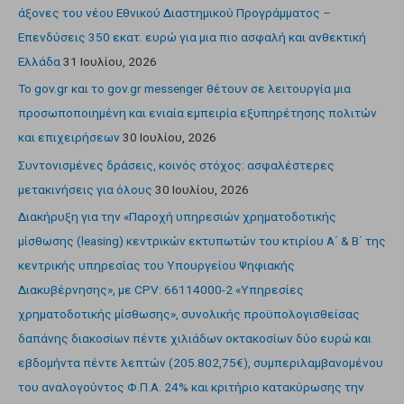
άξονες του νέου Εθνικού Διαστημικού Προγράμματος –
Επενδύσεις 350 εκατ. ευρώ για μια πιο ασφαλή και ανθεκτική
Ελλάδα
31 Ιουλίου, 2026
Το gov.gr και το gov.gr messenger θέτουν σε λειτουργία μια
προσωποποιημένη και ενιαία εμπειρία εξυπηρέτησης πολιτών
και επιχειρήσεων
30 Ιουλίου, 2026
Συντονισμένες δράσεις, κοινός στόχος: ασφαλέστερες
μετακινήσεις για όλους
30 Ιουλίου, 2026
Διακήρυξη για την «Παροχή υπηρεσιών χρηματοδοτικής
μίσθωσης (leasing) κεντρικών εκτυπωτών του κτιρίου Α΄ & Β΄ της
κεντρικής υπηρεσίας του Υπουργείου Ψηφιακής
Διακυβέρνησης», με CPV: 66114000-2 «Υπηρεσίες
χρηματοδοτικής μίσθωσης», συνολικής προϋπολογισθείσας
δαπάνης διακοσίων πέντε χιλιάδων οκτακοσίων δύο ευρώ και
εβδομήντα πέντε λεπτών (205.802,75€), συμπεριλαμβανομένου
του αναλογούντος Φ.Π.Α. 24% και κριτήριο κατακύρωσης την