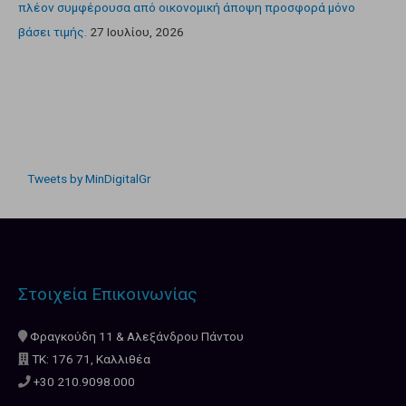
πλέον συμφέρουσα από οικονομική άποψη προσφορά μόνο
βάσει τιμής.
27 Ιουλίου, 2026
Tweets by MinDigitalGr
Στοιχεία Επικοινωνίας
Φραγκούδη 11 & Αλεξάνδρου Πάντου
ΤΚ: 176 71, Καλλιθέα
+30 210.9098.000