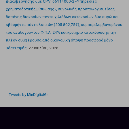
Διακυβέρνησης», με CPV: 66114000-2 «Υπηρεσίες
χρηματοδοτικής μίσθωσης», συνολικής προϋπολογισθείσας
δαπάνης διακοσίων πέντε χιλιάδων οκτακοσίων δύο ευρώ και
εβδομήντα πέντε λεπτών (205.802,75€), συμπεριλαμβανομένου
του αναλογούντος Φ.Π.Α. 24% και κριτήριο κατακύρωσης την
πλέον συμφέρουσα από οικονομική άποψη προσφορά μόνο
βάσει τιμής.
27 Ιουλίου, 2026
Tweets by MinDigitalGr