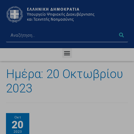
Ημέρα:
20 Οκτωβρίου
2023
Οκτ
20
2023