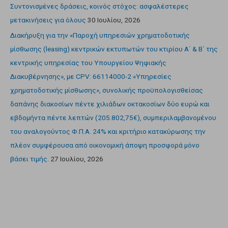
Συντονισμένες δράσεις, κοινός στόχος: ασφαλέστερες
μετακινήσεις για όλους
30 Ιουλίου, 2026
Διακήρυξη για την «Παροχή υπηρεσιών χρηματοδοτικής
μίσθωσης (leasing) κεντρικών εκτυπωτών του κτιρίου Α΄ & Β΄ της
κεντρικής υπηρεσίας του Υπουργείου Ψηφιακής
Διακυβέρνησης», με CPV: 66114000-2 «Υπηρεσίες
χρηματοδοτικής μίσθωσης», συνολικής προϋπολογισθείσας
δαπάνης διακοσίων πέντε χιλιάδων οκτακοσίων δύο ευρώ και
εβδομήντα πέντε λεπτών (205.802,75€), συμπεριλαμβανομένου
του αναλογούντος Φ.Π.Α. 24% και κριτήριο κατακύρωσης την
πλέον συμφέρουσα από οικονομική άποψη προσφορά μόνο
βάσει τιμής.
27 Ιουλίου, 2026