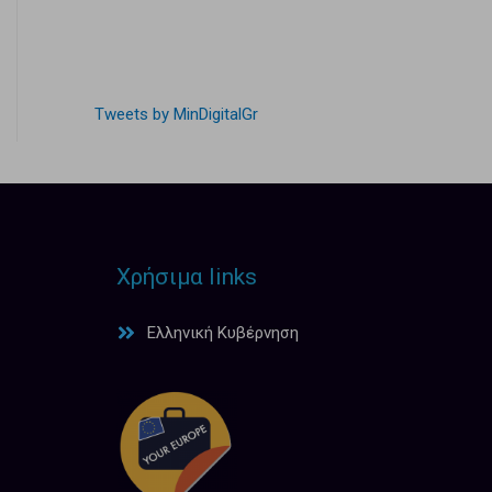
Tweets by MinDigitalGr
Χρήσιμα links
Ελληνική Κυβέρνηση