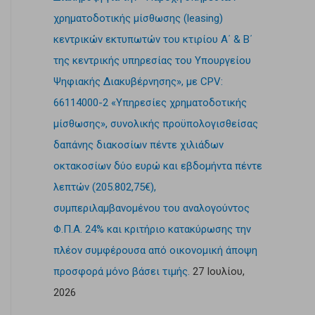
χρηματοδοτικής μίσθωσης (leasing)
κεντρικών εκτυπωτών του κτιρίου Α΄ & Β΄
της κεντρικής υπηρεσίας του Υπουργείου
Ψηφιακής Διακυβέρνησης», με CPV:
66114000-2 «Υπηρεσίες χρηματοδοτικής
μίσθωσης», συνολικής προϋπολογισθείσας
δαπάνης διακοσίων πέντε χιλιάδων
οκτακοσίων δύο ευρώ και εβδομήντα πέντε
λεπτών (205.802,75€),
συμπεριλαμβανομένου του αναλογούντος
Φ.Π.Α. 24% και κριτήριο κατακύρωσης την
πλέον συμφέρουσα από οικονομική άποψη
προσφορά μόνο βάσει τιμής.
27 Ιουλίου,
2026