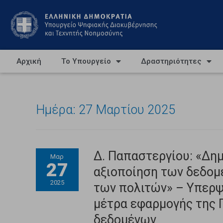
Αρχική
Το Υπουργείο
Δραστηριότητες
Ημέρα:
27 Μαρτίου 2025
Δ. Παπαστεργίου: «Δημ
Μαρ
27
αξιοποίηση των δεδομ
2025
των πολιτών» – Υπερψ
μέτρα εφαρμογής της Π
δεδομένων