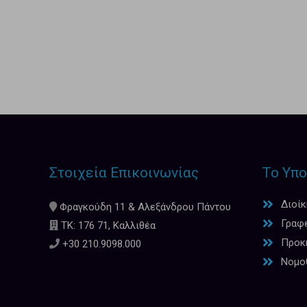
Στοιχεία Επικοινωνίας
Το Υπο
Διοί
Φραγκούδη 11 & Αλεξάνδρου Πάντου
Γραφ
ΤΚ: 176 71, Καλλιθέα
Προκη
+30 210.9098.000
Νομο