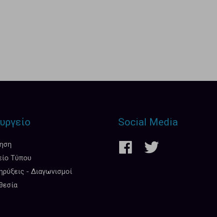
υργείο
Social Media
κηση
είο Τύπου
ρύξεις - Διαγωνισμοί
θεσία