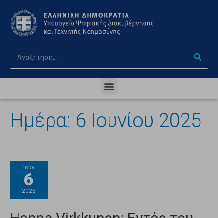
Ημέρα:
6 Ιουνίου 2025
Ιούν
6
2025
Henna Virkkunen: Εντός του