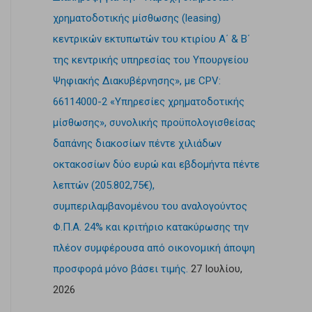
χρηματοδοτικής μίσθωσης (leasing)
κεντρικών εκτυπωτών του κτιρίου Α΄ & Β΄
της κεντρικής υπηρεσίας του Υπουργείου
Ψηφιακής Διακυβέρνησης», με CPV:
66114000-2 «Υπηρεσίες χρηματοδοτικής
μίσθωσης», συνολικής προϋπολογισθείσας
δαπάνης διακοσίων πέντε χιλιάδων
οκτακοσίων δύο ευρώ και εβδομήντα πέντε
λεπτών (205.802,75€),
συμπεριλαμβανομένου του αναλογούντος
Φ.Π.Α. 24% και κριτήριο κατακύρωσης την
πλέον συμφέρουσα από οικονομική άποψη
προσφορά μόνο βάσει τιμής.
27 Ιουλίου,
2026