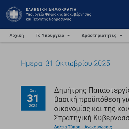
Αρχική
Το Υπουργείο
Δραστηριότητες
Ημέρα:
31 Οκτωβρίου 2025
Δημήτρης Παπαστεργίο
Οκτ
31
βασική προϋπόθεση για
2025
οικονομίας και της κοι
Στρατηγική Κυβερνοα
Δελτία Τύπου - Ανακοινώσεις