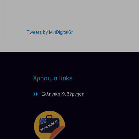
Tweets by MinDigitalGr
Χρήσιμα links
Ελληνική Κυβέρνηση