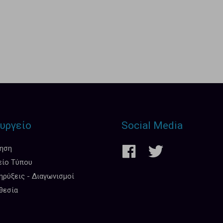
υργείο
Social Media
κηση
είο Τύπου
ρύξεις - Διαγωνισμοί
θεσία