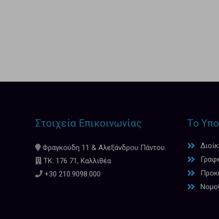
Στοιχεία Επικοινωνίας
Το Υπο
Διοί
Φραγκούδη 11 & Αλεξάνδρου Πάντου
Γραφ
ΤΚ: 176 71, Καλλιθέα
Προκη
+30 210.9098.000
Νομο