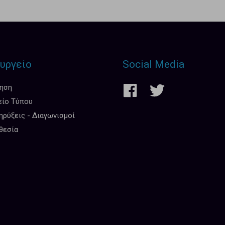
υργείο
Social Media
κηση
είο Τύπου
ρύξεις - Διαγωνισμοί
θεσία