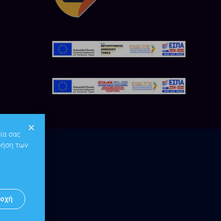
ία σας
ρήση των
οχή