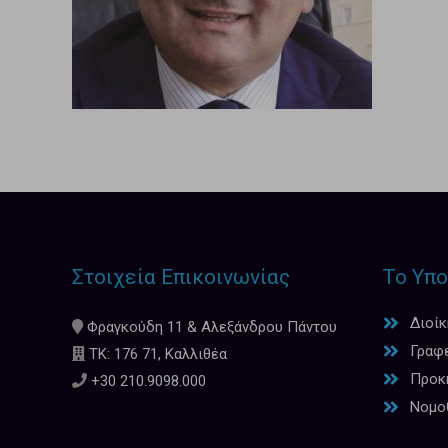
Στοιχεία Επικοινωνίας
Το Υπο
Διοί
Φραγκούδη 11 & Αλεξάνδρου Πάντου
Γραφ
ΤΚ: 176 71, Καλλιθέα
Προκη
+30 210.9098.000
Νομο