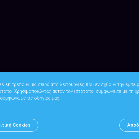
es επιτρέπουν μια σειρά από λειτουργίες που ενισχύουν την εμπειρ
ότοπο. Χρησιμοποιώντας αυτόν τον ιστότοπο, συμφωνείτε με τη χ
Copyright © 2026
Υπουργείο Ψηφιακής Διακυβέρνησης
 σύμφωνα με τις οδηγίες μας.
Υπεύθυνος DPO: Θανάσης Κοσμόπουλος | dpo@mindigital.gr
Αρχείο
ιτική Cookies
Αποδ
Πολιτική cookies