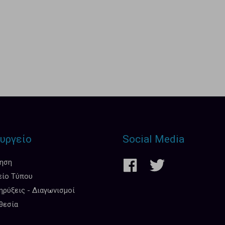
υργείο
Social Media
κηση
είο Τύπου
ρύξεις - Διαγωνισμοί
θεσία