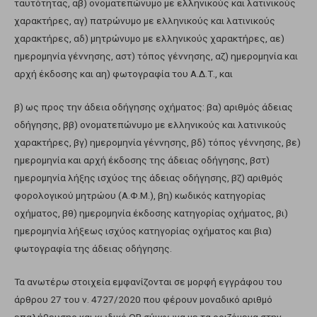
ταυτότητας, αβ) ονοματεπώνυμο με ελληνικούς και λατινικούς
χαρακτήρες, αγ) πατρώνυμο με ελληνικούς και λατινικούς
χαρακτήρες, αδ) μητρώνυμο με ελληνικούς χαρακτήρες, αε)
ημερομηνία γέννησης, αστ) τόπος γέννησης, αζ) ημερομηνία και
αρχή έκδοσης και αη) φωτογραφία του Α.Δ.Τ., και
β) ως προς την άδεια οδήγησης οχήματος: βα) αριθμός άδειας
οδήγησης, ββ) ονοματεπώνυμο με ελληνικούς και λατινικούς
χαρακτήρες, βγ) ημερομηνία γέννησης, βδ) τόπος γέννησης, βε)
ημερομηνία και αρχή έκδοσης της άδειας οδήγησης, βστ)
ημερομηνία λήξης ισχύος της άδειας οδήγησης, βζ) αριθμός
φορολογικού μητρώου (Α.Φ.Μ.), βη) κωδικός κατηγορίας
οχήματος, βθ) ημερομηνία έκδοσης κατηγορίας οχήματος, βι)
ημερομηνία λήξεως ισχύος κατηγορίας οχήματος και βια)
φωτογραφία της άδειας οδήγησης.
Τα ανωτέρω στοιχεία εμφανίζονται σε μορφή εγγράφου του
άρθρου 27 του ν. 4727/2020 που φέρουν μοναδικό αριθμό
επαλήθευσης και κωδικό QR σύμφωνα με τα οριζόμενα στην