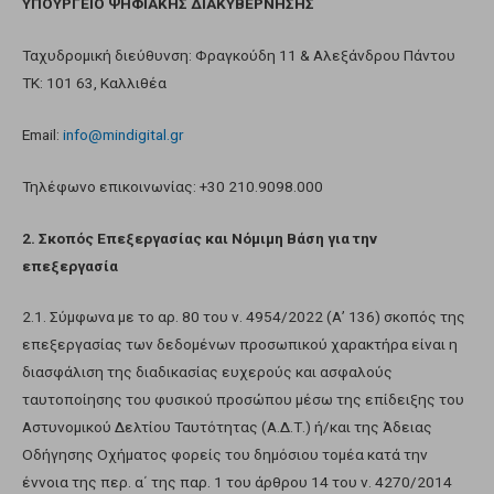
ΥΠΟΥΡΓΕΙΟ ΨΗΦΙΑΚΗΣ ΔΙΑΚΥΒΕΡΝΗΣΗΣ
Ταχυδρομική διεύθυνση: Φραγκούδη 11 & Αλεξάνδρου Πάντου
ΤΚ: 101 63, Καλλιθέα
Email:
info@mindigital.gr
Τηλέφωνο επικοινωνίας: +30 210.9098.000
2. Σκοπός Επεξεργασίας και Νόμιμη Βάση για την
επεξεργασία
2.1. Σύμφωνα με τo αρ. 80 του ν. 4954/2022 (Α’ 136) σκοπός της
επεξεργασίας των δεδομένων προσωπικού χαρακτήρα είναι η
διασφάλιση της διαδικασίας ευχερούς και ασφαλούς
ταυτοποίησης του φυσικού προσώπου μέσω της επίδειξης του
Αστυνομικού Δελτίου Ταυτότητας (Α.Δ.Τ.) ή/και της Άδειας
Οδήγησης Οχήματος φορείς του δημόσιου τομέα κατά την
έννοια της περ. α΄ της παρ. 1 του άρθρου 14 του ν. 4270/2014