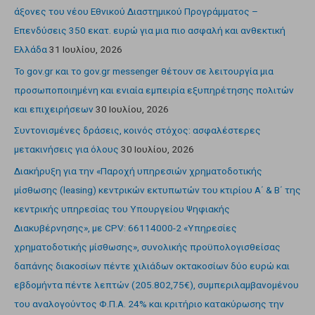
άξονες του νέου Εθνικού Διαστημικού Προγράμματος –
Επενδύσεις 350 εκατ. ευρώ για μια πιο ασφαλή και ανθεκτική
Ελλάδα
31 Ιουλίου, 2026
Το gov.gr και το gov.gr messenger θέτουν σε λειτουργία μια
προσωποποιημένη και ενιαία εμπειρία εξυπηρέτησης πολιτών
και επιχειρήσεων
30 Ιουλίου, 2026
Συντονισμένες δράσεις, κοινός στόχος: ασφαλέστερες
μετακινήσεις για όλους
30 Ιουλίου, 2026
Διακήρυξη για την «Παροχή υπηρεσιών χρηματοδοτικής
μίσθωσης (leasing) κεντρικών εκτυπωτών του κτιρίου Α΄ & Β΄ της
κεντρικής υπηρεσίας του Υπουργείου Ψηφιακής
Διακυβέρνησης», με CPV: 66114000-2 «Υπηρεσίες
χρηματοδοτικής μίσθωσης», συνολικής προϋπολογισθείσας
δαπάνης διακοσίων πέντε χιλιάδων οκτακοσίων δύο ευρώ και
εβδομήντα πέντε λεπτών (205.802,75€), συμπεριλαμβανομένου
του αναλογούντος Φ.Π.Α. 24% και κριτήριο κατακύρωσης την