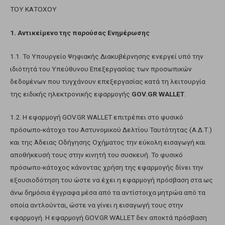
ΤΟΥ ΚΑΤΟΧΟΥ
1. Αντικείμενο της παρούσας Ενημέρωσης
1.1. Το Υπουργείο Ψηφιακής Διακυβέρνησης ενεργεί υπό την
ιδιότητά του Υπεύθυνου Επεξεργασίας των προσωπικών
δεδομένων που τυγχάνουν επεξεργασίας κατά τη λειτουργία
της ειδικής ηλεκτρονικής εφαρμογής
GOV.GR WALLET
.
1.2. Η εφαρμογή GOV.GR WALLET επιτρέπει στο φυσικό
πρόσωπο-κάτοχο του Αστυνομικού Δελτίου Ταυτότητας (Α.Δ.Τ.)
και της Άδειας Οδήγησης Οχήματος την εύκολη εισαγωγή και
αποθήκευσή τους στην κινητή του συσκευή. Το φυσικό
πρόσωπο-κάτοχος κάνοντας χρήση της εφαρμογής δίνει την
εξουσιοδότηση του ώστε να έχει η εφαρμογή πρόσβαση στα ως
άνω δημόσια έγγραφα μέσα από τα αντίστοιχα μητρώα από τα
οποία αντλούνται, ώστε να γίνει η εισαγωγή τους στην
εφαρμογή. Η εφαρμογή GOV.GR WALLET δεν αποκτά πρόσβαση