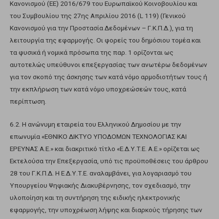
Κανονισμού (ΕΕ) 2016/679 του Ευρωπαϊκού Κοινοβουλίου και
του Συμβουλίου της 27ης Απριλίου 2016 (L 119) (Γενικού
Κανονισμού για την Προστασία Δεδομένων – Γ.Κ.Π.Δ.), για τη
λειτουργία της εφαρμογής. Οι φορείς του δημόσιου τομέα και
τα φυσικά ή νομικά πρόσωπα της παρ. 1 ορίζονται ως
αυτοτελώς υπεύθυνοι επεξεργασίας των ανωτέρω δεδομένων
για τον σκοπό της άσκησης των κατά νόμο αρμοδιοτήτων τους ή
την εκπλήρωση των κατά νόμο υποχρεώσεών τους, κατά
περίπτωση.
6.2. Η ανώνυμη εταιρεία του Ελληνικού Δημοσίου με την
επωνυμία «ΕΘΝΙΚΟ ΔΙΚΤΥΟ ΥΠΟΔΟΜΩΝ ΤΕΧΝΟΛΟΓΙΑΣ ΚΑΙ
ΕΡΕΥΝΑΣ Α.Ε.» και διακριτικό τίτλο «Ε.Δ.Υ.Τ.Ε. Α.Ε.» ορίζεται ως
Εκτελούσα την Επεξεργασία, υπό τις προϋποθέσεις του άρθρου
28 του Γ.Κ.Π.Δ. Η Ε.Δ.Υ.Τ.Ε. αναλαμβάνει, για λογαριασμό του
Υπουργείου Ψηφιακής Διακυβέρνησης, τον σχεδιασμό, την
υλοποίηση και τη συντήρηση της ειδικής ηλεκτρονικής
εφαρμογής, την υποχρέωση λήψης και διαρκούς τήρησης των