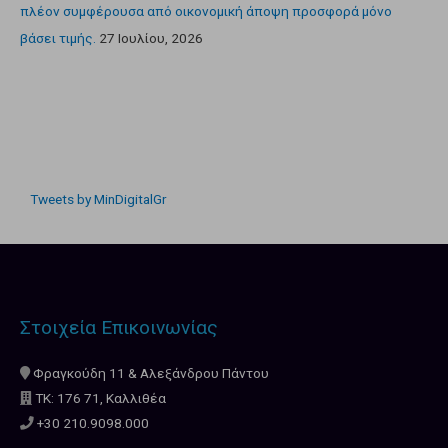
πλέον συμφέρουσα από οικονομική άποψη προσφορά μόνο
βάσει τιμής.
27 Ιουλίου, 2026
Tweets by MinDigitalGr
Στοιχεία Επικοινωνίας
Φραγκούδη 11 & Αλεξάνδρου Πάντου
ΤΚ: 176 71, Καλλιθέα
+30 210.9098.000