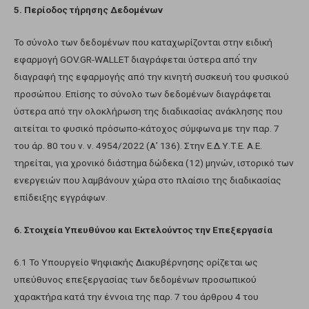
5. Περίοδος τήρησης Δεδομένων
Το σύνολο των δεδομένων που καταχωρίζονται στην ειδική
εφαρμογή GOV.GR-WALLET διαγράφεται ύστερα από́ την
διαγραφή της εφαρμογής από την κινητή συσκευή του φυσικού
προσώπου. Επίσης το σύνολο των δεδομένων διαγράφεται
ύστερα από την ολοκλήρωση της διαδικασίας ανάκλησης που
αιτείται το φυσικό πρόσωπο-κάτοχος σύμφωνα με την παρ. 7
του άρ. 80 του ν. ν. 4954/2022 (Α’ 136). Στην Ε.Δ.Υ.Τ.Ε. Α.Ε.
τηρείται, για χρονικό διάστημα δώδεκα (12) μηνών, ιστορικό των
ενεργειών που λαμβάνουν χώρα στο πλαίσιο της διαδικασίας
επίδειξης εγγράφων.
6. Στοιχεία Υπευθύνου και Εκτελούντος την Επεξεργασία
6.1 Το Υπουργείο Ψηφιακής Διακυβέρνησης ορίζεται ως
υπεύθυνος επεξεργασίας των δεδομένων προσωπικού
χαρακτήρα κατά την έννοια της παρ. 7 του άρθρου 4 του