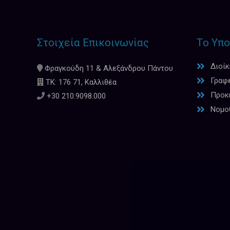
Στοιχεία Επικοινωνίας
Το Υπο
Διοί
Φραγκούδη 11 & Αλεξάνδρου Πάντου
Γραφ
ΤΚ: 176 71, Καλλιθέα
Προκη
+30 210.9098.000
Νομο