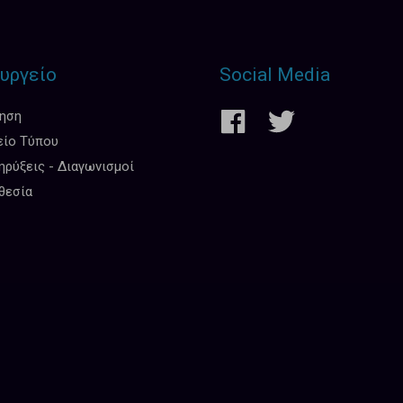
υργείο
Social Media
κηση
είο Τύπου
ρύξεις - Διαγωνισμοί
θεσία