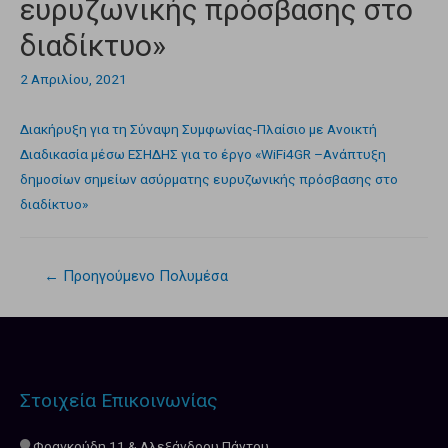
ευρυζωνικής πρόσβασης στο
διαδίκτυο»
2 Απριλίου, 2021
Διακήρυξη για τη Σύναψη Συμφωνίας-Πλαίσιο με Ανοικτή
Διαδικασία μέσω ΕΣΗΔΗΣ για το έργο «WiFi4GR –Ανάπτυξη
δημοσίων σημείων ασύρματης ευρυζωνικής πρόσβασης στο
διαδίκτυο»
←
Προηγούμενο Πολυμέσα
Στοιχεία Επικοινωνίας
Φραγκούδη 11 & Αλεξάνδρου Πάντου