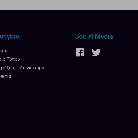
υργείο
Social Media
κηση
είο Τύπου
ρύξεις - Διαγωνισμοί
θεσία