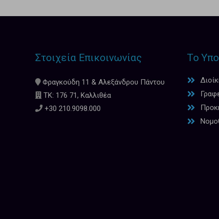
Στοιχεία Επικοινωνίας
Το Υπο
Διοί
Φραγκούδη 11 & Αλεξάνδρου Πάντου
Γραφ
ΤΚ: 176 71, Καλλιθέα
Προκη
+30 210.9098.000
Νομο