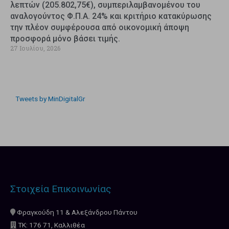
λεπτών (205.802,75€), συμπεριλαμβανομένου του
αναλογούντος Φ.Π.Α. 24% και κριτήριο κατακύρωσης
την πλέον συμφέρουσα από οικονομική άποψη
προσφορά μόνο βάσει τιμής.
27 Ιουλίου, 2026
Tweets by MinDigitalGr
Στοιχεία Επικοινωνίας
Φραγκούδη 11 & Αλεξάνδρου Πάντου
ΤΚ: 176 71, Καλλιθέα