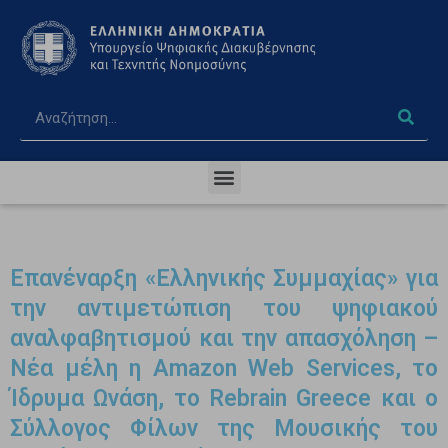
Επανέναρξη «Ελληνικής Συμμαχίας» για
την αντιμετώπιση του ψηφιακού
αναλφαβητισμού και την απασχόληση –
Νέα μέλη η Amazon Web Services, το
Ίδρυμα Ωνάση, το Rebrain Greece και ο
Σύλλογος Φίλων της Μουσικής του