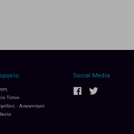
υργείο
Social Media
κηση
είο Τύπου
ρύξεις - Διαγωνισμοί
θεσία