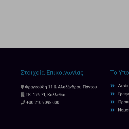
Στοιχεία Επικοινωνίας
Το Υπο
Διοί
Φραγκούδη 11 & Αλεξάνδρου Πάντου
Γραφ
ΤΚ: 176 71, Καλλιθέα
Προκη
+30 210.9098.000
Νομο