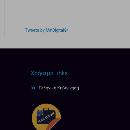
Tweets by MinDigitalGr
Χρήσιμα links
Ελληνική Κυβέρνηση