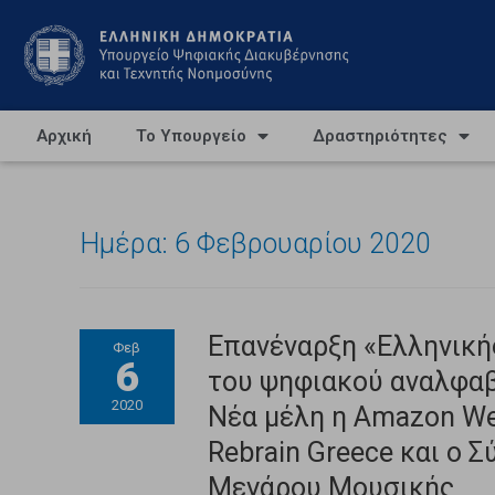
Αρχική
Το Υπουργείο
Δραστηριότητες
Ημέρα:
6 Φεβρουαρίου 2020
Επανέναρξη «Ελληνική
Φεβ
6
του ψηφιακού αναλφαβ
2020
Νέα μέλη η Amazon Web
Rebrain Greece και ο 
Μεγάρου Μουσικής