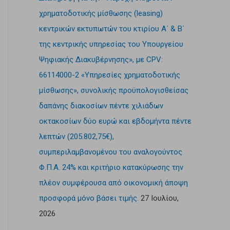
χρηματοδοτικής μίσθωσης (leasing)
κεντρικών εκτυπωτών του κτιρίου Α΄ & Β΄
της κεντρικής υπηρεσίας του Υπουργείου
Ψηφιακής Διακυβέρνησης», με CPV:
66114000-2 «Υπηρεσίες χρηματοδοτικής
μίσθωσης», συνολικής προϋπολογισθείσας
δαπάνης διακοσίων πέντε χιλιάδων
οκτακοσίων δύο ευρώ και εβδομήντα πέντε
λεπτών (205.802,75€),
συμπεριλαμβανομένου του αναλογούντος
Φ.Π.Α. 24% και κριτήριο κατακύρωσης την
πλέον συμφέρουσα από οικονομική άποψη
προσφορά μόνο βάσει τιμής.
27 Ιουλίου,
2026