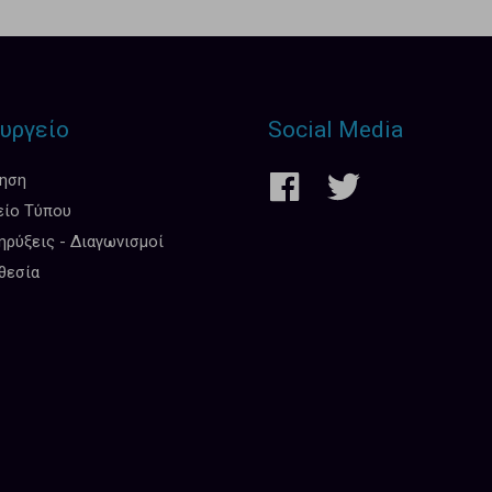
υργείο
Social Media
κηση
είο Τύπου
ρύξεις - Διαγωνισμοί
θεσία