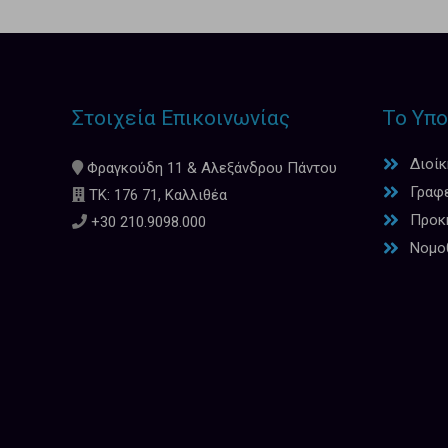
Στοιχεία Επικοινωνίας
Το Υπο
Διοί
Φραγκούδη 11 & Αλεξάνδρου Πάντου
Γραφ
ΤΚ: 176 71, Καλλιθέα
Προκη
+30 210.9098.000
Νομο