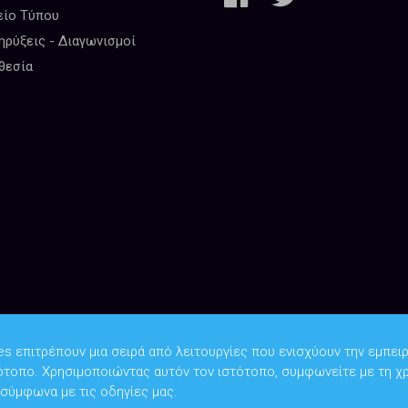
είο Τύπου
ρύξεις - Διαγωνισμοί
θεσία
es επιτρέπουν μια σειρά από λειτουργίες που ενισχύουν την εμπειρ
ότοπο. Χρησιμοποιώντας αυτόν τον ιστότοπο, συμφωνείτε με τη χ
Copyright © 2026
Υπουργείο Ψηφιακής Διακυβέρνησης
 σύμφωνα με τις οδηγίες μας.