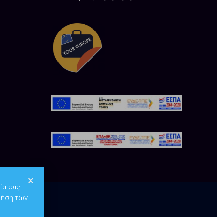
ία σας
ρήση των