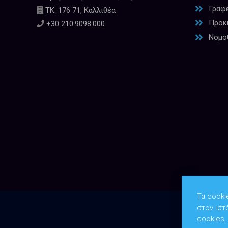
Γραφ
ΤΚ: 176 71, Καλλιθέα
Προκη
+30 210.9098.000
Νομο
Τα cooki
στον ιστ
cookies,