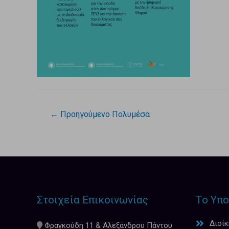
←
Προηγούμενο Πολυμέσα
Στοιχεία Επικοινωνίας
Το Υπο
Διοί
Φραγκούδη 11 & Αλεξάνδρου Πάντου