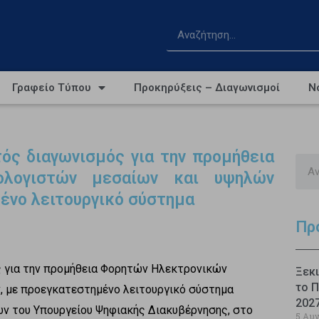
Γραφείο Τύπου
Προκηρύξεις – Διαγωνισμοί
Ν
τός διαγωνισμός για την προμήθεια
ολογιστών μεσαίων και υψηλών
ένο λειτουργικό σύστημα
Πρ
ς για την προμήθεια Φορητών Ηλεκτρονικών
Ξεκι
το Π
, με προεγκατεστημένο λειτουργικό σύστημα
202
ών του Υπουργείου Ψηφιακής Διακυβέρνησης, στο
5 Αυ