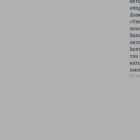
εκτυ
υπη
Δια
«Υπ
συν
δαπ
οκτ
λεπ
του 
κατ
οικ
27 Ιο