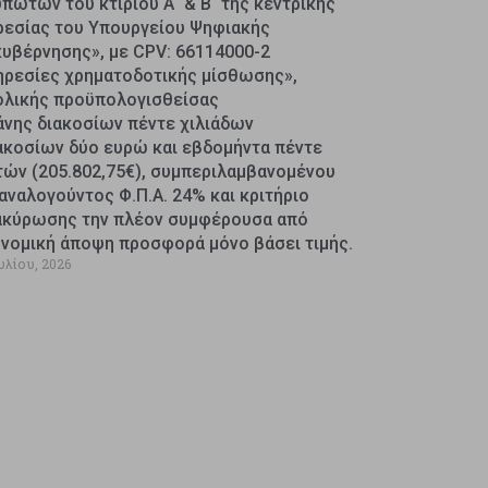
πωτών του κτιρίου Α΄ & Β΄ της κεντρικής
ρεσίας του Υπουργείου Ψηφιακής
κυβέρνησης», με CPV: 66114000-2
ηρεσίες χρηματοδοτικής μίσθωσης»,
ολικής προϋπολογισθείσας
άνης διακοσίων πέντε χιλιάδων
ακοσίων δύο ευρώ και εβδομήντα πέντε
τών (205.802,75€), συμπεριλαμβανομένου
αναλογούντος Φ.Π.Α. 24% και κριτήριο
ακύρωσης την πλέον συμφέρουσα από
ονομική άποψη προσφορά μόνο βάσει τιμής.
υλίου, 2026