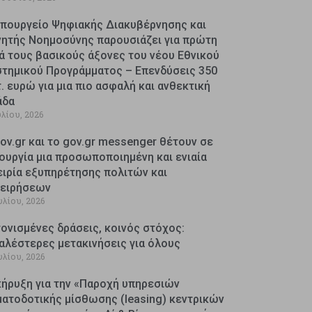
Υπουργείο Ψηφιακής Διακυβέρνησης και
νητής Νοημοσύνης παρουσιάζει για πρώτη
ά τους βασικούς άξονες του νέου Εθνικού
στημικού Προγράμματος – Επενδύσεις 350
. ευρώ για μια πιο ασφαλή και ανθεκτική
άδα
υλίου, 2026
ov.gr και το gov.gr messenger θέτουν σε
ουργία μια προσωποποιημένη και ενιαία
ειρία εξυπηρέτησης πολιτών και
χειρήσεων
υλίου, 2026
ονισμένες δράσεις, κοινός στόχος:
αλέστερες μετακινήσεις για όλους
υλίου, 2026
κήρυξη για την «Παροχή υπηρεσιών
ματοδοτικής μίσθωσης (leasing) κεντρικών