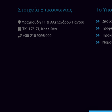
Στοιχεία Επικοινωνίας
Το Υπο
Διοί
Φραγκούδη 11 & Αλεξάνδρου Πάντου
Γραφ
ΤΚ: 176 71, Καλλιθέα
Προκη
+30 210.9098.000
Νομο