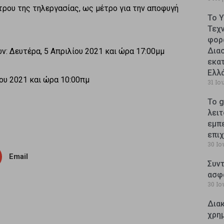
ρου της τηλεργασίας, ως μέτρο για την αποφυγή
Το 
Τεχ
φορ
Δια
: Δευτέρα, 5 Απριλίου 2021 και ώρα 17:00μμ
εκατ
Ελλ
ου 2021 και ώρα 10:00πμ
31 Ιο
Το g
λειτ
εμπ
επι
30 Ιο
Email
Συντ
ασφ
30 Ιο
Δια
χρη