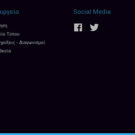
υργείο
Social Media
κηση
είο Τύπου
ρύξεις - Διαγωνισμοί
θεσία