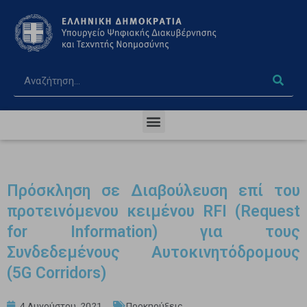
Πρόσκληση σε Διαβούλευση επί του
προτεινόμενου κειμένου RFI (Request
for Information) για τους
Συνδεδεμένους Αυτοκινητόδρομους
(5G Corridors)
4 Αυγούστου, 2021
Προκηρύξεις