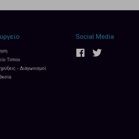
υργείο
Social Media
κηση
είο Τύπου
ρύξεις - Διαγωνισμοί
θεσία