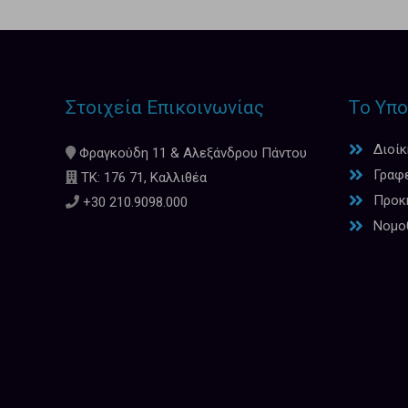
Στοιχεία Επικοινωνίας
Το Υπο
Διοί
Φραγκούδη 11 & Αλεξάνδρου Πάντου
Γραφ
ΤΚ: 176 71, Καλλιθέα
Προκη
+30 210.9098.000
Νομο