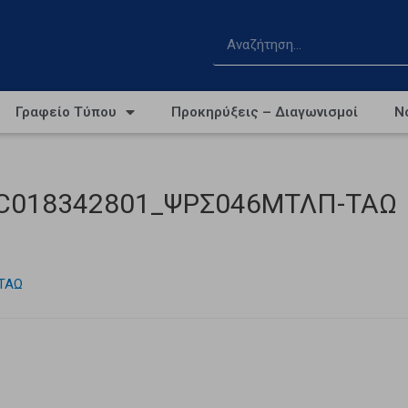
Γραφείο Τύπου
Προκηρύξεις – Διαγωνισμοί
Ν
ROC018342801_ΨΡΣ046ΜΤΛΠ-ΤΑΩ
-ΤΑΩ