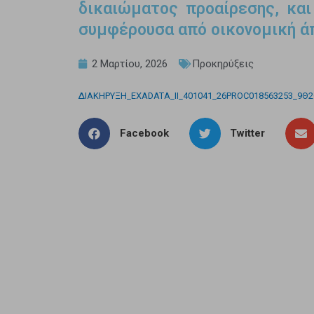
δικαιώματος προαίρεσης, και
συμφέρουσα από οικονομική ά
2 Μαρτίου, 2026
Προκηρύξεις
ΔΙΑΚΗΡΥΞΗ_EXADATA_ΙΙ_401041_26PROC018563253_9Θ
Facebook
Twitter