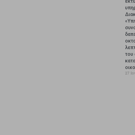
εκτυ
υπη
Δια
«Υπ
συν
δαπ
οκτ
λεπ
του 
κατ
οικ
27 Ιο