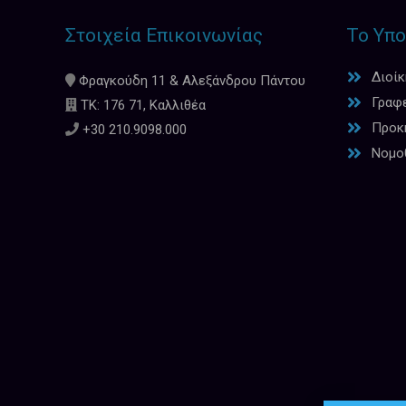
Στοιχεία Επικοινωνίας
Το Υπο
Διοί
Φραγκούδη 11 & Αλεξάνδρου Πάντου
Γραφ
ΤΚ: 176 71, Καλλιθέα
Προκη
+30 210.9098.000
Νομο