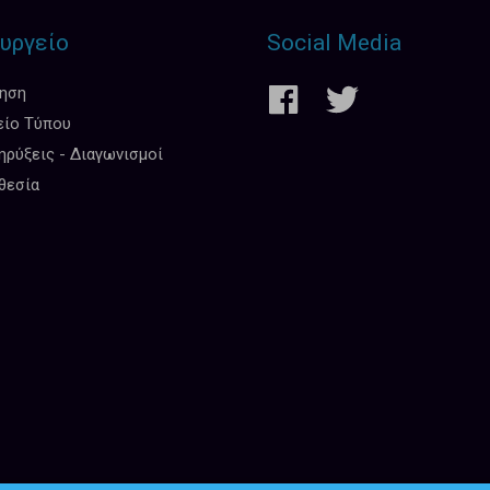
υργείο
Social Media
κηση
είο Τύπου
ρύξεις - Διαγωνισμοί
θεσία