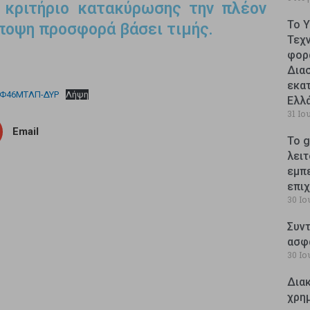
 κριτήριο κατακύρωσης την πλέον
Το 
ποψη προσφορά βάσει τιμής.
Τεχ
φορ
Δια
εκατ
2Φ46ΜΤΛΠ-ΔΥΡ
Λήψη
Ελλ
31 Ιο
Email
Το g
λειτ
εμπ
επι
30 Ιο
Συντ
ασφ
30 Ιο
Δια
χρη