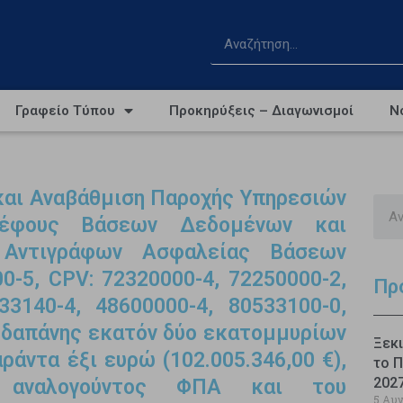
Γραφείο Τύπου
Προκηρύξεις – Διαγωνισμοί
Ν
 και Αναβάθμιση Παροχής Υπηρεσιών
 Νέφους Βάσεων Δεδομένων και
 Αντιγράφων Ασφαλείας Βάσεων
0-5, CPV: 72320000-4, 72250000-2,
Πρ
33140-4, 48600000-4, 80533100-0,
 δαπάνης εκατόν δύο εκατομμυρίων
Ξεκι
ράντα έξι ευρώ (102.005.346,00 €),
το Π
202
υ αναλογούντος ΦΠΑ και του
5 Αυ