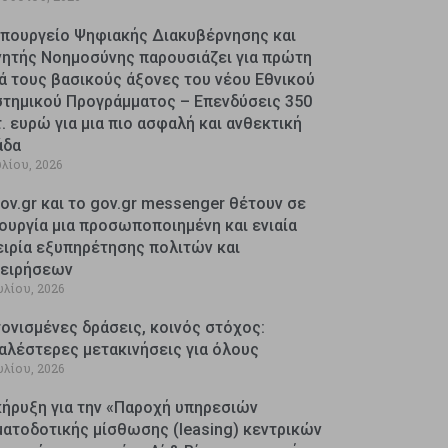
Υπουργείο Ψηφιακής Διακυβέρνησης και
νητής Νοημοσύνης παρουσιάζει για πρώτη
ά τους βασικούς άξονες του νέου Εθνικού
στημικού Προγράμματος – Επενδύσεις 350
. ευρώ για μια πιο ασφαλή και ανθεκτική
άδα
υλίου, 2026
ov.gr και το gov.gr messenger θέτουν σε
ουργία μια προσωποποιημένη και ενιαία
ειρία εξυπηρέτησης πολιτών και
χειρήσεων
υλίου, 2026
ονισμένες δράσεις, κοινός στόχος:
αλέστερες μετακινήσεις για όλους
υλίου, 2026
κήρυξη για την «Παροχή υπηρεσιών
ματοδοτικής μίσθωσης (leasing) κεντρικών