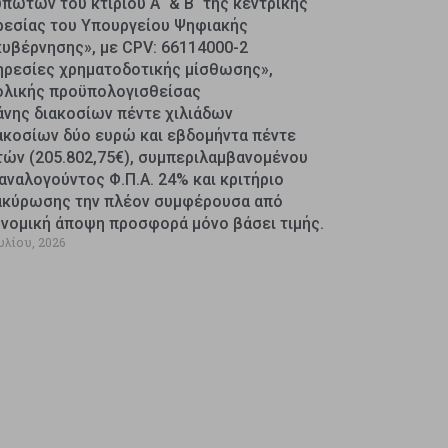
πωτών του κτιρίου Α΄ & Β΄ της κεντρικής
ρεσίας του Υπουργείου Ψηφιακής
κυβέρνησης», με CPV: 66114000-2
ηρεσίες χρηματοδοτικής μίσθωσης»,
ολικής προϋπολογισθείσας
άνης διακοσίων πέντε χιλιάδων
ακοσίων δύο ευρώ και εβδομήντα πέντε
τών (205.802,75€), συμπεριλαμβανομένου
αναλογούντος Φ.Π.Α. 24% και κριτήριο
ακύρωσης την πλέον συμφέρουσα από
ονομική άποψη προσφορά μόνο βάσει τιμής.
υλίου, 2026