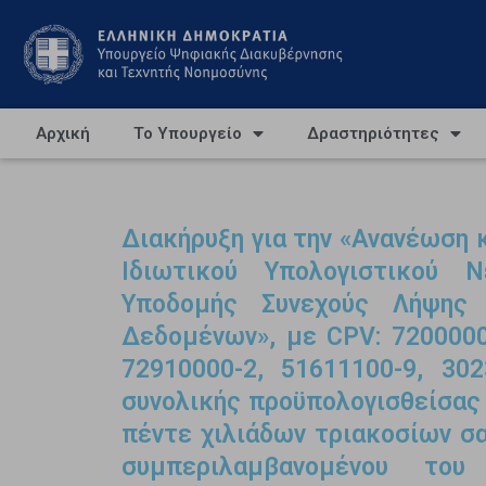
Αρχική
Το Υπουργείο
Δραστηριότητες
Διακήρυξη για την «Ανανέωση
Ιδιωτικού Υπολογιστικού
Υποδομής Συνεχούς Λήψης
Δεδομένων», με CPV: 7200000
72910000-2, 51611100-9, 302
συνολικής προϋπολογισθείσας
πέντε χιλιάδων τριακοσίων σα
συμπεριλαμβανομένου το