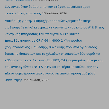
Συντονισμένες δράσεις, κοινός στόχος: ασφαλέστερες
μετακινήσεις για όλους
30 Ιουλίου, 2026
Διακήρυξη για την «Παροχή υπηρεσιών χρηματοδοτικής
μίσθωσης (leasing) κεντρικών εκτυπωτών του κτιρίου Α΄ & Β΄ της
κεντρικής υπηρεσίας του Υπουργείου Ψηφιακής
Διακυβέρνησης», με CPV: 66114000-2 «Υπηρεσίες
χρηματοδοτικής μίσθωσης», συνολικής προϋπολογισθείσας
δαπάνης διακοσίων πέντε χιλιάδων οκτακοσίων δύο ευρώ και
εβδομήντα πέντε λεπτών (205.802,75€), συμπεριλαμβανομένου
του αναλογούντος Φ.Π.Α. 24% και κριτήριο κατακύρωσης την
πλέον συμφέρουσα από οικονομική άποψη προσφορά μόνο
βάσει τιμής.
27 Ιουλίου, 2026