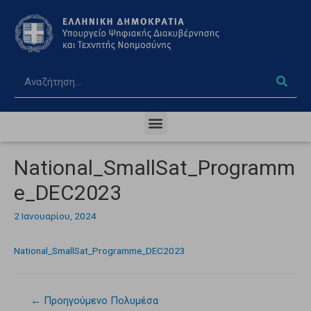
National_SmallSat_Programm
e_DEC2023
2 Ιανουαρίου, 2024
National_SmallSat_Programme_DEC2023
←
Προηγούμενο Πολυμέσα